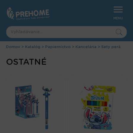
Jump
to
navigation
MENU
Domov
>
Katalóg
>
Papierníctvo
>
Kancelária
>
Sety perá
Nachádzate
Back
OSTATNÉ
to
sa
top
tu