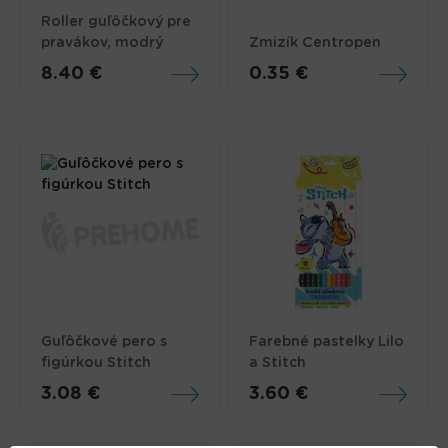
Roller guľôčkový pre
pravákov, modrý
Zmizík Centropen
8.40 €
0.35 €
Guľôčkové pero s
Farebné pastelky Lilo
figúrkou Stitch
a Stitch
3.08 €
3.60 €