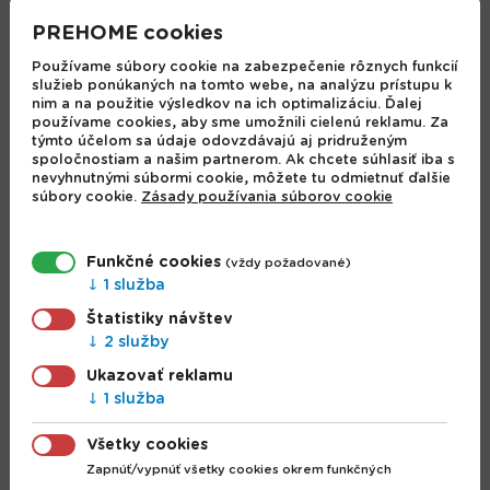
PREHOME cookies
Používame súbory cookie na zabezpečenie rôznych funkcií
služieb ponúkaných na tomto webe, na analýzu prístupu k
nim a na použitie výsledkov na ich optimalizáciu. Ďalej
používame cookies, aby sme umožnili cielenú reklamu. Za
týmto účelom sa údaje odovzdávajú aj pridruženým
spoločnostiam a našim partnerom. Ak chcete súhlasiť iba s
nevyhnutnými súbormi cookie, môžete tu odmietnuť ďalšie
súbory cookie.
Zásady používania súborov cookie
Svietiace perá Lilo a
Gumovacie pero s
Stitch
dinousaurom
Funkčné cookies
(vždy požadované)
1 služba
6.30 €
1.13 €
Štatistiky návštev
2 služby
Ukazovať reklamu
1 služba
Všetky cookies
Zapnúť/vypnúť všetky cookies okrem funkčných