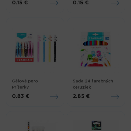
0.15 €
0.15 €
Gélové pero -
Sada 24 farebných
Príšerky
ceruziek
0.83 €
2.85 €