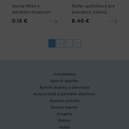
Guma Milan s
Roller guľôčkový pre
detským dizajnom
pravákov, zelený
0.15 €
8.40 €
Stránky
1
2
›
»
Autodoplnky
Bytové doplnky
Bytové doplnky a dekorácie
Bytový textil a pohodlné oblečenie
Domáce potreby
Domáci majster
Drogéria
Elektro
Hobbi