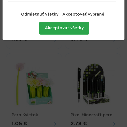
Odmietnuť všetky
Akceptovať vybrané
Gélové pero so
Roller guľôčkový pre
Akceptovať všetky
sponou
ľavákov, ružový
1.05 €
8.40 €
Pero Kvietok
Pixel Minecraft pero
1.05 €
2.78 €