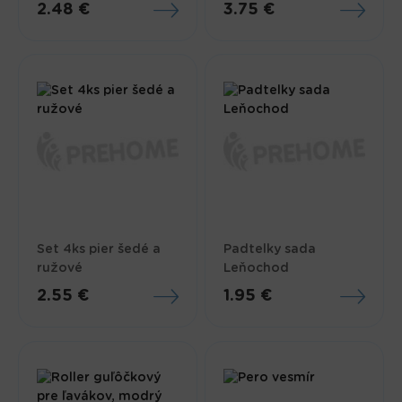
2.48 €
3.75 €
Set 4ks pier šedé a
Padtelky sada
ružové
Leňochod
2.55 €
1.95 €