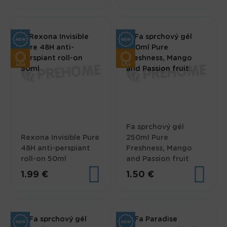
Fa sprchový gél
Rexona Invisible Pure
250ml Pure
48H anti-perspiant
Freshness, Mango
roll-on 50ml
and Passion fruit
1.99 €
1.50 €