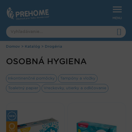
Jump
to
navigation
MENU
Domov
>
Katalóg
>
Drogéria
Nachádzate
Back
OSOBNÁ HYGIENA
to
sa
top
tu
Inkontinenčné pomôcky
Tampóny a vložky
Toaletný papier
Vreckovky, utierky a odličovanie