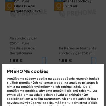
Fa sprchový gél
250ml Pure
Freshness Acai
Fa Paradise Moments
Berry&Guava
sprchový gél 250 ml
1.99 €
1.99 €
PREHOME cookies
Používame súbory cookie na zabezpečenie rôznych funkcií
služieb ponúkaných na tomto webe, na analýzu prístupu k
nim a na použitie výsledkov na ich optimalizáciu. Ďalej
používame cookies, aby sme umožnili cielenú reklamu. Za
týmto účelom sa údaje odovzdávajú aj pridruženým
spoločnostiam a našim partnerom. Ak chcete súhlasiť iba s
nevyhnutnými súbormi cookie, môžete tu odmietnuť ďalšie