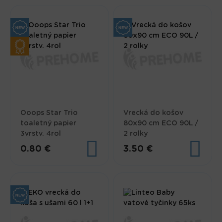
Ooops Star Trio
Vrecká do košov
toaletný papier
80x90 cm ECO 90L /
3vrstv. 4rol
2 rolky
0.80 €
3.50 €