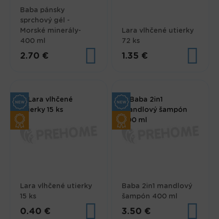
Baba pánsky
sprchový gél -
Morské minerály-
Lara vlhčené utierky
400 ml
72 ks
2.70 €
1.35 €
Lara vlhčené utierky
Baba 2in1 mandlový
15 ks
šampón 400 ml
0.40 €
3.50 €