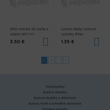
EKO vrecká do koša s
Linteo Baby vatové
ušami 60 l 1+1
tyčinky 65ks
3.50 €
1.35 €
Stránky
1
2
›
»
Autodoplnky
Bytové doplnky
Bytové doplnky a dekorácie
Bytový textil a pohodlné oblečenie
Domáce potreby