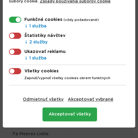
súbory cookie.
Zásady používania súborov cookie
Funkčné cookies
(vždy požadované)
Sprchový gél-
1 služba
starostlivosť
Nivea sprchovací gél
Štatistiky návštev
"Sviežosť citrónovej
upokojujúci Creme
2 služby
trávy"
Protect 250 ml
2.40 €
2.20 €
Ukazovať reklamu
1 služba
Všetky cookies
Zapnúť/vypnúť všetky cookies okrem funkčných
Odmietnuť všetky
Akceptovať vybrané
Akceptovať všetky
Fa Meeres Liebe