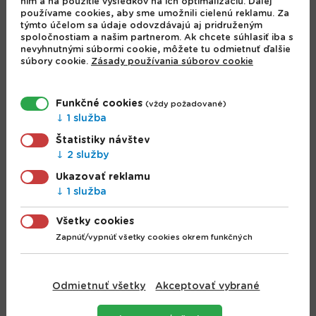
nim a na použitie výsledkov na ich optimalizáciu. Ďalej
používame cookies, aby sme umožnili cielenú reklamu. Za
týmto účelom sa údaje odovzdávajú aj pridruženým
Lepidlo Ceys TOTAL
Lepidlo Ceys TOTAL
spoločnostiam a našim partnerom. Ak chcete súhlasiť iba s
TECH, strieborný, 2v1
TECH, terakota, 2v1
nevyhnutnými súbormi cookie, môžete tu odmietnuť ďalšie
tmel, 290 ml
tmel, 290 ml
súbory cookie.
Zásady používania súborov cookie
9.78 €
9.46 €
Funkčné cookies
(vždy požadované)
1 služba
Štatistiky návštev
2 služby
Ukazovať reklamu
1 služba
Všetky cookies
Zapnúť/vypnúť všetky cookies okrem funkčných
Lepidlo Ceys
Pena Pattex GreenQ,
Ultraunick,
Odmietnuť všetky
Akceptovať vybrané
PU, EKO pena,
sekundové, 5 g,
pištoľová, 750 ml
štetec