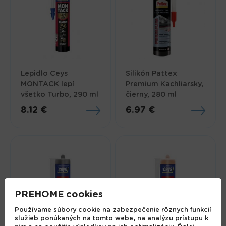
Lepidlo Ceys
Silikón Pattex
MONTACK lepí
Premium Kachliarsky,
všetko Turbo, 290 ml
čierny, 280 ml
8.12 €
6.97 €
PREHOME cookies
Používame súbory cookie na zabezpečenie rôznych funkcií
služieb ponúkaných na tomto webe, na analýzu prístupu k