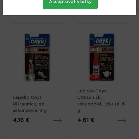
Akceptovať všetky
7.29 €
4.80 €
Lepidlo Ceys
Lepidlo Ceys
Ultraunick,
Ultraunick, gél,
sekundové, tekuté, 6
sekundové, 3 g
g
4.16 €
4.61 €