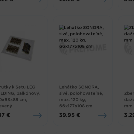
rutky k Setu LEQ
Lehátko SONORA,
LDING, balkónový,
sivé, polohovateľné,
Zber
0x63x89 cm,
max. 120 kg,
dažď
evený
66x177x108 cm
mm
97 €
39.95 €
3.2