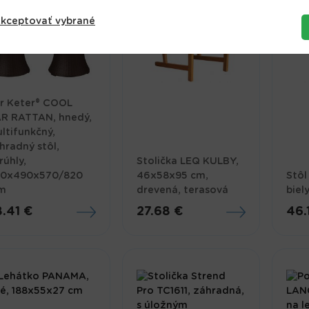
kceptovať vybrané
r Keter® COOL
R RATTAN, hnedý,
ltifunkčný,
hradný stôl,
rúhly,
Stolička LEQ KULBY,
0x490x570/820
46x58x95 cm,
Stôl
m
drevená, terasová
biel
.41 €
27.68 €
46.