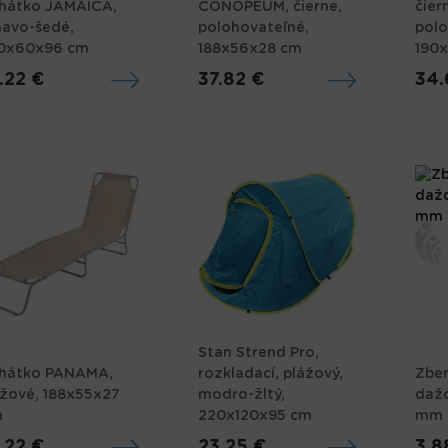
hátko JAMAICA,
CONOPEUM, čierne,
čier
avo-šedé,
polohovateľné,
polo
0x60x96 cm
188x56x28 cm
190
.22 €
37.82 €
34.
Stan Strend Pro,
hátko PANAMA,
rozkladací, plážový,
Zber
žové, 188x55x27
modro-žltý,
dažď
m
220x120x95 cm
mm
.22 €
23.25 €
3.8