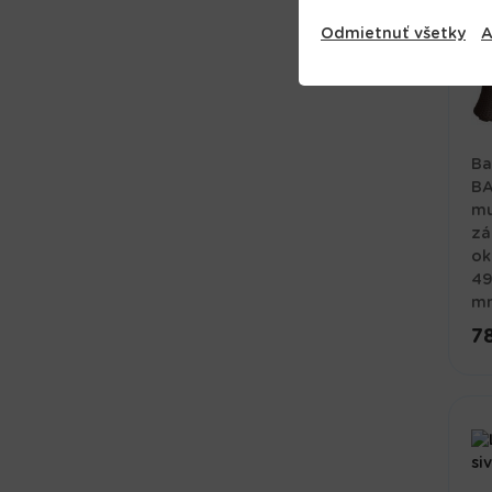
Odmietnuť všetky
A
Ba
BA
mu
zá
ok
49
m
78