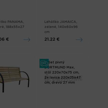
átko PANAMA,
Lehátko JAMAICA,
ré, 188x55x27
zelené, 140x60x96
cm
06 €
21.22 €