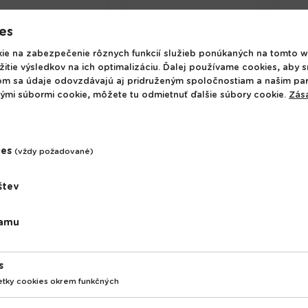
es
e na zabezpečenie rôznych funkcií služieb ponúkaných na tomto w
žitie výsledkov na ich optimalizáciu. Ďalej používame cookies, aby 
om sa údaje odovzdávajú aj pridruženým spoločnostiam a našim pa
nými súbormi cookie, môžete tu odmietnuť ďalšie súbory cookie.
Zás
olík s vekom Clubo
ies
(vždy požadované)
0x410 mm, 2v1,
Lavi
iverzálny kôš,
Lehátko VERACRUZ,
MINI
štev
mbusové veko, 50
sivé, polohovateľné,
kov/
., antracit
190x58x28 cm
39 x
.15 €
34.60 €
31.
lamu
s
etky cookies okrem funkčných