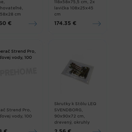
ne,
118x58x75,5 cm, 2x
hovateľné,
lavička 108x25x45
x58x28 cm
cm
60 €
174.35 €
Skrutky k Stôlu LEQ
ač Strend Pro,
SVENDBORG,
ovej vody, 100
90x90x72 cm,
drevený, okruhly
8 €
2.56 €