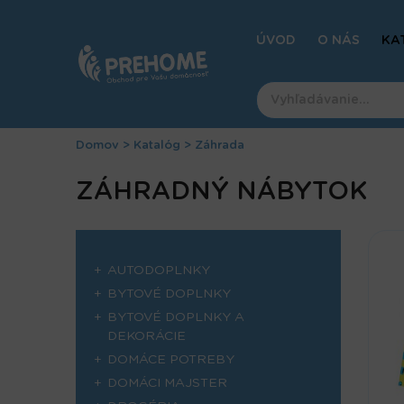
Jump
to
ÚVOD
O NÁS
KA
navigation
Domov
>
Katalóg
>
Záhrada
Nachádzate
Back
ZÁHRADNÝ NÁBYTOK
to
sa
top
tu
AUTODOPLNKY
BYTOVÉ DOPLNKY
BYTOVÉ DOPLNKY A
DEKORÁCIE
DOMÁCE POTREBY
DOMÁCI MAJSTER