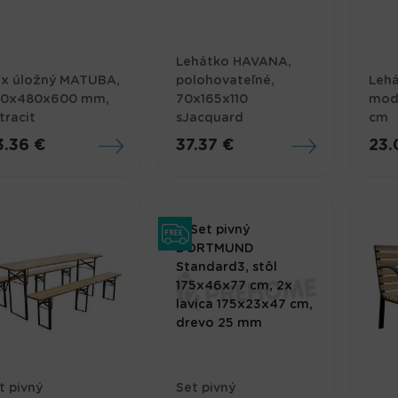
Lehátko HAVANA,
x úložný MATUBA,
polohovateľné,
Leh
90x480x600 mm,
70x165x110
mod
tracit
sJacquard
cm
3.36 €
37.37 €
23.
t pivný
Set pivný