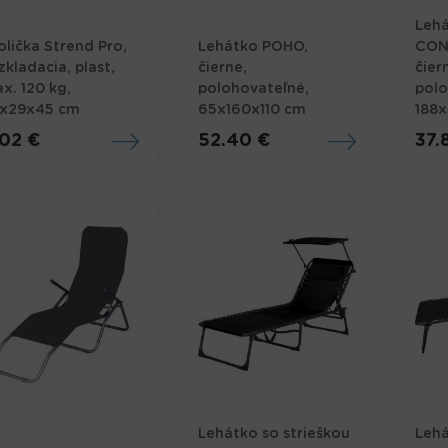
Lehá
olička Strend Pro,
Lehátko POHO,
CON
zkladacia, plast,
čierne,
čier
x. 120 kg,
polohovateľné,
polo
x29x45 cm
65x160x110 cm
188
.02 €
52.40 €
37.
Lehátko so strieškou
Leh