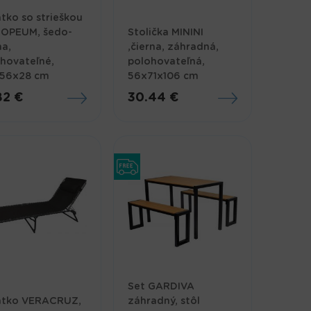
tko so strieškou
OPEUM, šedo-
Stolička MININI
na,
,čierna, záhradná,
hovateľné,
polohovateľná,
x56x28 cm
56x71x106 cm
82 €
30.44 €
Set GARDIVA
átko VERACRUZ,
záhradný, stôl