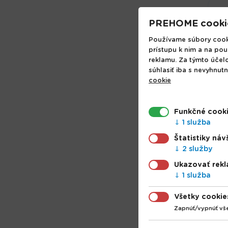
PREHOME cooki
Používame súbory cooki
prístupu k nim a na pou
reklamu. Za týmto účel
súhlasiť iba s nevyhnut
cookie
St
Funkčné cook
45
1 služba
un
Štatistiky náv
ba
2 služby
lit
16
Ukazovať rek
1 služba
Všetky cookie
Zapnúť/vypnúť vš