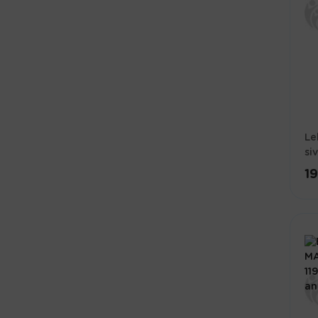
Le
si
1