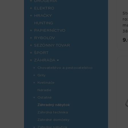
DROGÉRIA
ELEKTRO
St
HRAČKY
ro
HUNTING
ma
PAPIERNÍCTVO
38
RYBOLOV
9
SEZÓNNY TOVAR
ŠPORT
ZÁHRADA
Chovateľstvo a pestovateľstvo
Grily
Kvetináče
Náradie
Ostatné
Záhradný nábytok
Záhrdná technika
Záhrdné domčeky
Záhrdný nábytok