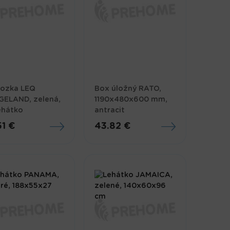
lozka LEQ
Box úložný RATO,
GELAND, zelená,
1190x480x600 mm,
ehátko
antracit
51 €
43.82 €