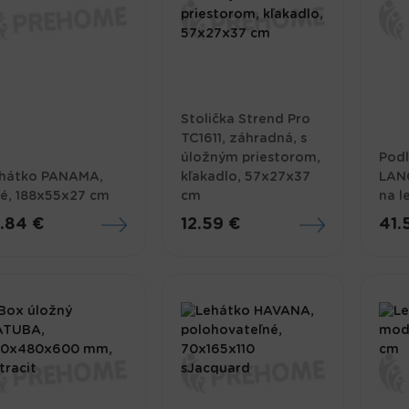
Stolička Strend Pro
TC1611, záhradná, s
úložným priestorom,
Pod
hátko PANAMA,
kľakadlo, 57x27x37
LAN
vé, 188x55x27 cm
cm
na l
9.84 €
12.59 €
41.