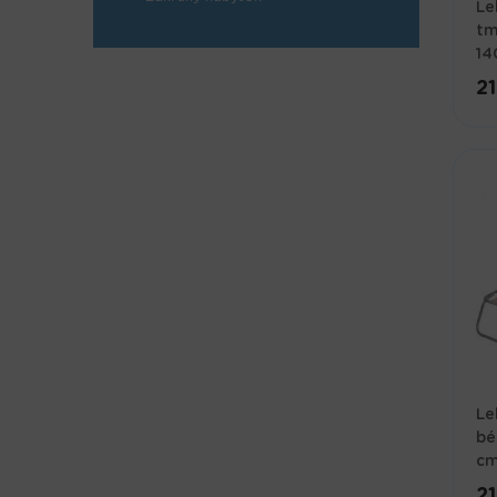
Le
tm
14
21
Le
bé
c
21