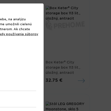
ebe, na analýzu
sme umožnili cielenú
rtnerom. Ak chcete
ady používania súborov
čka záhradná
 JUMANJI,
Box Keter® City
drevo, malá, 82 x
storage box 113 lit.,
 50 cm
úložný, antracit
37 €
32.75 €