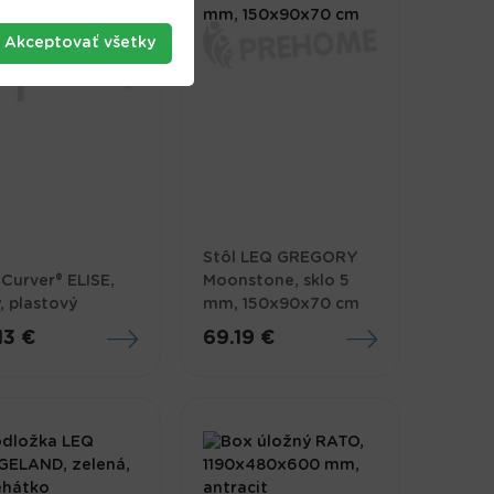
Akceptovať všetky
Stôl LEQ GREGORY
 Curver® ELISE,
Moonstone, sklo 5
y, plastový
mm, 150x90x70 cm
13 €
69.19 €