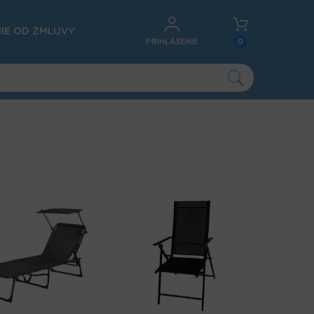
IE OD ZMLUVY
PRIHLÁSENIE
0