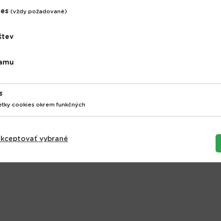
 tovar
ies
(vždy požadované)
štev
lamu
s
etky cookies okrem funkčných
kceptovať vybrané