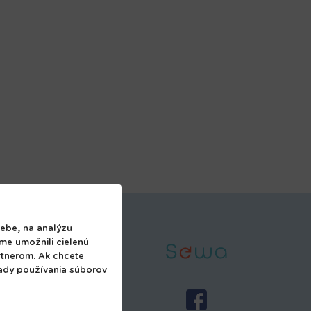
ebe, na analýzu
sme umožnili cielenú
21 907 745 034
rtnerom. Ak chcete
 08:00 do 17:00
ady používania súborov
fo@prehome.sk