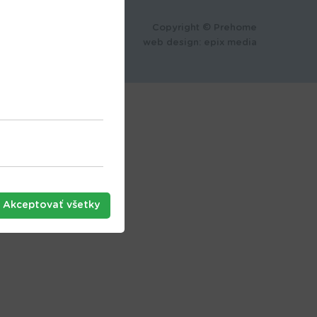
Copyright © Prehome
web design
:
epix media
Akceptovať všetky