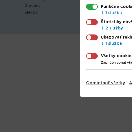
Drogéria
Sezónny
Funkčné cook
Elektro
Šport
1 služba
Záhrada
Štatistiky náv
2 služby
Ukazovať rek
1 služba
Všetky cookie
Zapnúť/vypnúť vš
Odmietnuť všetky
A