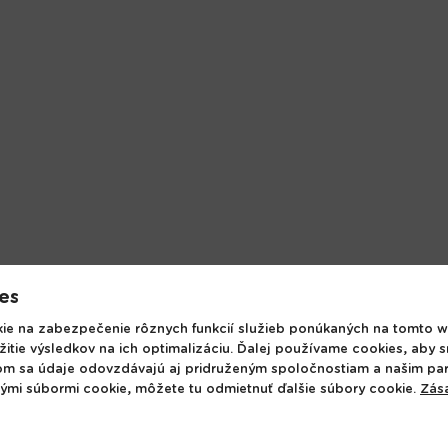
es
e na zabezpečenie rôznych funkcií služieb ponúkaných na tomto w
Dodanie tovaru
žitie výsledkov na ich optimalizáciu. Ďalej používame cookies, aby 
Obchodné podmienky
+4
om sa údaje odovzdávajú aj pridruženým spoločnostiam a našim pa
Ochrana osobných údajov
od:
nými súbormi cookie, môžete tu odmietnuť ďalšie súbory cookie.
Zás
ictvo
Používanie cookies
in
íctvo