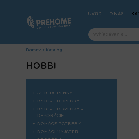
Jump
to
ÚVOD
O NÁS
KA
navigation
Domov
>
Katalóg
Nachádzate
Back
HOBBI
to
sa
top
tu
AUTODOPLNKY
BYTOVÉ DOPLNKY
BYTOVÉ DOPLNKY A
DEKORÁCIE
DOMÁCE POTREBY
DOMÁCI MAJSTER