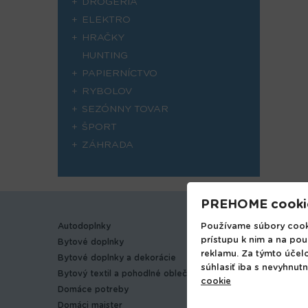
DROGÉRIA
ELEKTRO
HRAČKY
HUNTING
PAPIERNÍCTVO
RYBOLOV
SEZÓNNY TOVAR
ŠPORT
ZÁHRADA
PREHOME cooki
Používame súbory cooki
Autodoplnky
Hobbi
prístupu k nim a na pou
Bytové doplnky
Hračky
reklamu. Za týmto účel
Bytové doplnky a dekorácie
Hunting
súhlasiť iba s nevyhnut
Bytový textil a pohodlné oblečenie
Papiern
cookie
Domáce potreby
Papiern
Domáci majster
Rybolov