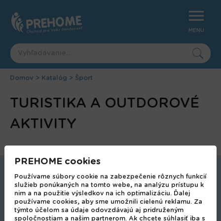
Jump
to
navigation
MENU
Domov
>
Katalóg
>
Šport
Nachádzate
Back
TURISTIKA A OUTDOROVÉ
to
sa
top
tu
AKTIVITY
PREHOME cookies
Používame súbory cookie na zabezpečenie rôznych funkcií
Autodoplnky
služieb ponúkaných na tomto webe, na analýzu prístupu k
Bytové doplnky
nim a na použitie výsledkov na ich optimalizáciu. Ďalej
používame cookies, aby sme umožnili cielenú reklamu. Za
Bytové doplnky a dekorácie
týmto účelom sa údaje odovzdávajú aj pridruženým
Bytový textil a pohodlné oblečenie
spoločnostiam a našim partnerom. Ak chcete súhlasiť iba s