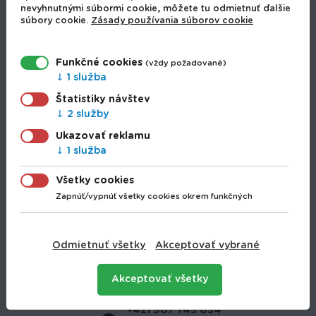
Domáce potreby
nevyhnutnými súbormi cookie, môžete tu odmietnuť ďalšie
súbory cookie.
Zásady používania súborov cookie
Domáci majster
Drogéria
Elektro
Funkčné cookies
(vždy požadované)
Hobbi
1 služba
Hračky
Štatistiky návštev
Hunting
2 služby
Papiernictvo
Ukazovať reklamu
Papierníctvo
1 služba
Rybolov
Sezónny tovar
Všetky cookies
Šport
Zapnúť/vypnúť všetky cookies okrem funkčných
Záhrada
Dodanie tovaru
Obchodné podmienky
Odmietnuť všetky
Akceptovať vybrané
Ochrana osobných údajov
Používanie cookies
Akceptovať všetky
+421 907 745 034