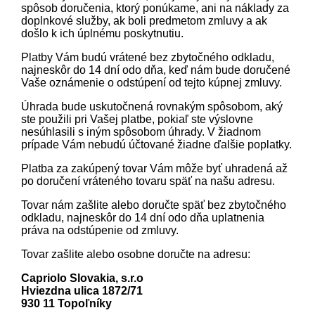
spôsob doručenia, ktorý ponúkame, ani na náklady za
doplnkové služby, ak boli predmetom zmluvy a ak
došlo k ich úplnému poskytnutiu.
Platby Vám budú vrátené bez zbytočného odkladu,
najneskôr do 14 dní odo dňa, keď nám bude doručené
Vaše oznámenie o odstúpení od tejto kúpnej zmluvy.
Úhrada bude uskutočnená rovnakým spôsobom, aký
ste použili pri Vašej platbe, pokiaľ ste výslovne
nesúhlasili s iným spôsobom úhrady. V žiadnom
prípade Vám nebudú účtované žiadne ďalšie poplatky.
Platba za zakúpený tovar Vám môže byť uhradená až
po doručení vráteného tovaru späť na našu adresu.
Tovar nám zašlite alebo doručte späť bez zbytočného
odkladu, najneskôr do 14 dní odo dňa uplatnenia
práva na odstúpenie od zmluvy.
Tovar zašlite alebo osobne doručte na adresu:
Capriolo Slovakia, s.r.o
Hviezdna ulica 1872/71
930 11 Topoľníky