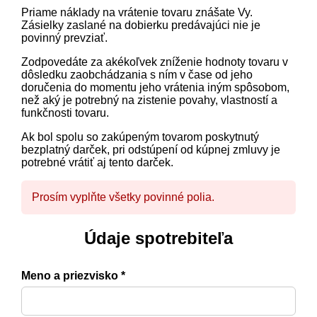
Priame náklady na vrátenie tovaru znášate Vy.
Zásielky zaslané na dobierku predávajúci nie je
povinný prevziať.
Zodpovedáte za akékoľvek zníženie hodnoty tovaru v
dôsledku zaobchádzania s ním v čase od jeho
doručenia do momentu jeho vrátenia iným spôsobom,
než aký je potrebný na zistenie povahy, vlastností a
funkčnosti tovaru.
Ak bol spolu so zakúpeným tovarom poskytnutý
bezplatný darček, pri odstúpení od kúpnej zmluvy je
potrebné vrátiť aj tento darček.
Prosím vyplňte všetky povinné polia.
Údaje spotrebiteľa
Meno a priezvisko *