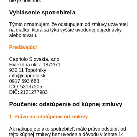
nie je povinné.
Vyhlásenie spotrebiteľa
Týmto oznamujem, že odstupujem od zmluvy uzavretej
na diaľku, ktorá sa týka vyššie uvedenej objednávky
alebo tovaru.
Predávajúci
Capriolo Slovakia, s.r.o
Hviezdna ulica 1872/71
930 11 Topoľníky
info@capriolo.sk
0917 593 688
IČO: 53137205
DIČ: 2121277983
Poučenie: odstúpenie od kúpnej zmluvy
1. Právo na odstúpenie od zmluvy
Ak nakupujete ako spotrebiteľ, máte právo odstúpiť od
tejto kúpnej zmluvy bez uvedenia dôvodu v lehote 14