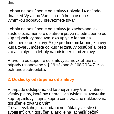
dní.
Lehota na odstúpenie od zmluvy uplynie 14 dní odo
dňa, keď Vy alebo Vami určená tretia osoba s
výnimkou dopravcu prevezmete tovar.
Lehota na odstúpenie od zmluvy je zachovaná, ak
zašlete oznámenie o uplatnení práva na odstúpenie od
kúpnej zmluvy pred tým, ako uplynie lehota na
odstúpenie od zmluvy. Ak je predmetom kúpnej zmluvy
kúpa tovaru, môžete od kúpnej zmluvy odstúpiť aj pred
začatím plynutia lehoty na odstúpenie od zmluvy.
Právo na odstúpenie od zmluvy sa nevzťahuje na
prípady ustanovené v § 19 zákona č. 108/2024 Z. z. o
ochrane spotrebiteľa.
2. Dôsledky odstúpenia od zmluvy
V prípade odstúpenia od kúpnej zmluvy Vám vrátime
všetky platby, ktoré ste uhradili v súvislosti s uzavretím
kúpnej zmluvy, najmä kúpnu cenu vrátane nákladov na
doručenie tovaru k Vám.
To sa nevzťahuje na dodatočné náklady, ak ste si
zvolili iný druh doručenia, ako je najlacnejší bežný