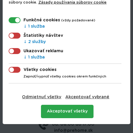
súbory cookie.
Zásady používania súborov cookie
Drogéria
Elektro
Hobbi
Funkčné cookies
(vždy požadované)
Hračky
1 služba
Hunting
Štatistiky návštev
Papiernictvo
2 služby
Papierníctvo
Ukazovať reklamu
Rybolov
1 služba
Sezónny tovar
Šport
Všetky cookies
Záhrada
Zapnúť/vypnúť všetky cookies okrem funkčných
Dodanie tovaru
Obchodné podmienky
Ochrana osobných údajov
Odmietnuť všetky
Akceptovať vybrané
Používanie cookies
Akceptovať všetky
+421 907 745 034
od: 08:00 do 17:00
info@prehome.sk