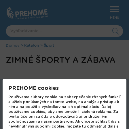
Jump
to
navigation
MENU
Domov
>
Katalóg
>
Šport
Nachádzate
Back
ZIMNÉ ŠPORTY A ZÁBAVA
to
sa
top
tu
PREHOME cookies
Autodoplnky
Používame súbory cookie na zabezpečenie rôznych funkcií
Bytové doplnky
služieb ponúkaných na tomto webe, na analýzu prístupu k
Bytové doplnky a dekorácie
nim a na použitie výsledkov na ich optimalizáciu. Ďalej
používame cookies, aby sme umožnili cielenú reklamu. Za
Bytový textil a pohodlné oblečenie
týmto účelom sa údaje odovzdávajú aj pridruženým
Domáce potreby
spoločnostiam a našim partnerom. Ak chcete súhlasiť iba s
nevyhnutnými súbormi cookie, môžete tu odmietnuť ďalšie
Domáci majster