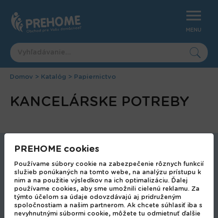
Jump
to
navigation
MENU
Domov
>
Katalóg
>
Papiernictvo
Nachádzate
Back
KANCELÁRSKE POTREBY
to
sa
top
tu
PREHOME cookies
Autodoplnky
Používame súbory cookie na zabezpečenie rôznych funkcií
Bytové doplnky
služieb ponúkaných na tomto webe, na analýzu prístupu k
Bytové doplnky a dekorácie
nim a na použitie výsledkov na ich optimalizáciu. Ďalej
používame cookies, aby sme umožnili cielenú reklamu. Za
Bytový textil a pohodlné oblečenie
týmto účelom sa údaje odovzdávajú aj pridruženým
Domáce potreby
spoločnostiam a našim partnerom. Ak chcete súhlasiť iba s
nevyhnutnými súbormi cookie, môžete tu odmietnuť ďalšie
Domáci majster