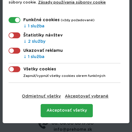
súbory cookie.
Zásady používania súborov cookie
Drogéria
Elektro
Hobbi
Funkčné cookies
(vždy požadované)
Hračky
1 služba
Hunting
Štatistiky návštev
Papiernictvo
2 služby
Papierníctvo
Ukazovať reklamu
Rybolov
1 služba
Sezónny tovar
Šport
Všetky cookies
Záhrada
Zapnúť/vypnúť všetky cookies okrem funkčných
Dodanie tovaru
Obchodné podmienky
Ochrana osobných údajov
Odmietnuť všetky
Akceptovať vybrané
Používanie cookies
Akceptovať všetky
+421 907 745 034
od: 08:00 do 17:00
info@prehome.sk