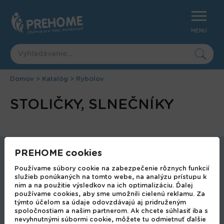
Jump
to
navigation
MENU
Domov
>
Katalóg
>
Rybolov
Nachádzate
Back
STOLIČKY, SLNEČNÍKY
to
sa
top
tu
PREHOME cookies
Autodoplnky
Používame súbory cookie na zabezpečenie rôznych funkcií
Bytové doplnky
služieb ponúkaných na tomto webe, na analýzu prístupu k
Bytové doplnky a dekorácie
nim a na použitie výsledkov na ich optimalizáciu. Ďalej
používame cookies, aby sme umožnili cielenú reklamu. Za
Bytový textil a pohodlné oblečenie
týmto účelom sa údaje odovzdávajú aj pridruženým
Domáce potreby
spoločnostiam a našim partnerom. Ak chcete súhlasiť iba s
nevyhnutnými súbormi cookie, môžete tu odmietnuť ďalšie
Domáci majster