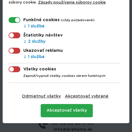
súbory cookie.
Zásady používania súborov cookie
Drogéria
Elektro
Hobbi
Funkčné cookies
(vždy požadované)
Hračky
1 služba
Hunting
Štatistiky návštev
Papiernictvo
2 služby
Papierníctvo
Ukazovať reklamu
Rybolov
1 služba
Sezónny tovar
Šport
Všetky cookies
Záhrada
Zapnúť/vypnúť všetky cookies okrem funkčných
Dodanie tovaru
Obchodné podmienky
Ochrana osobných údajov
Odmietnuť všetky
Akceptovať vybrané
Používanie cookies
Akceptovať všetky
+421 907 745 034
od: 08:00 do 17:00
info@prehome.sk