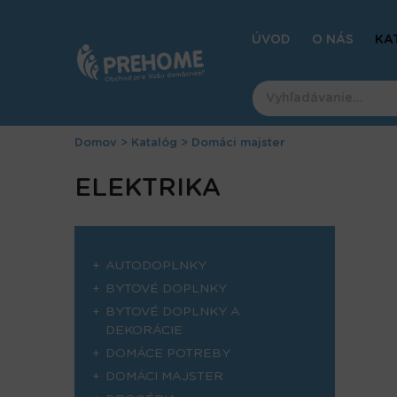
Jump
to
ÚVOD
O NÁS
KA
navigation
Domov
>
Katalóg
>
Domáci majster
Nachádzate
Back
ELEKTRIKA
to
sa
top
tu
AUTODOPLNKY
BYTOVÉ DOPLNKY
BYTOVÉ DOPLNKY A
DEKORÁCIE
DOMÁCE POTREBY
DOMÁCI MAJSTER