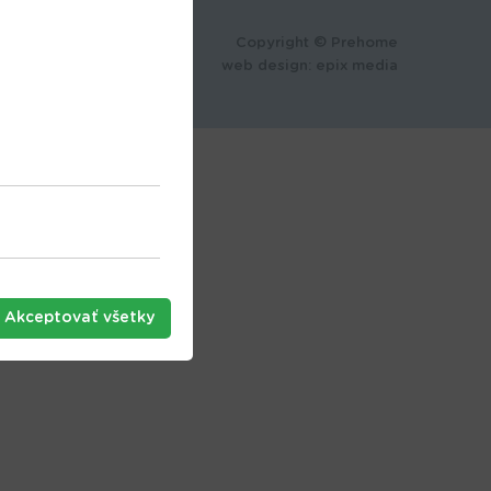
Copyright © Prehome
web design
:
epix media
Akceptovať všetky