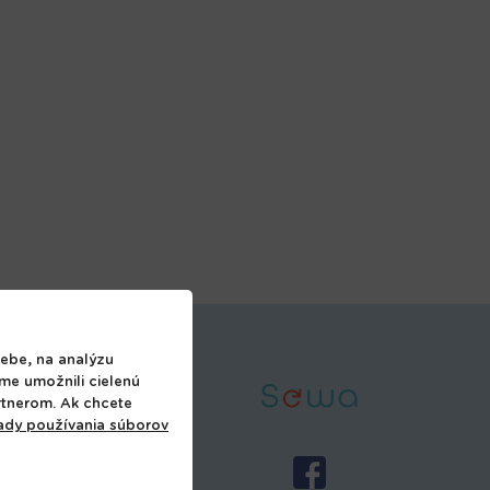
ebe, na analýzu
sme umožnili cielenú
21 907 745 034
rtnerom. Ak chcete
 08:00 do 17:00
ady používania súborov
fo@prehome.sk