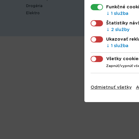
Drogéria
Sezónny
Funkčné cook
Elektro
Šport
1 služba
Záhrada
Štatistiky náv
2 služby
Ukazovať rek
1 služba
Všetky cookie
Zapnúť/vypnúť vš
Odmietnuť všetky
A