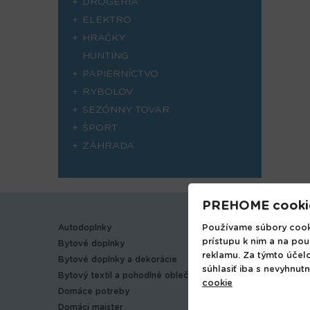
DROGÉRIA
ELEKTRO
HRAČKY
HUNTING
PAPIERNÍCTVO
RYBOLOV
SEZÓNNY TOVAR
ŠPORT
ZÁHRADA
PREHOME cooki
Používame súbory cooki
Autodoplnky
Hobbi
prístupu k nim a na pou
Bytové doplnky
Hračky
reklamu. Za týmto účel
Bytové doplnky a dekorácie
Hunting
súhlasiť iba s nevyhnut
Bytový textil a pohodlné oblečenie
Papiern
cookie
Domáce potreby
Papiern
Domáci majster
Rybolov