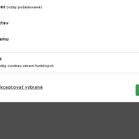
 tovar
ies
(vždy požadované)
štev
lamu
s
etky cookies okrem funkčných
kceptovať vybrané