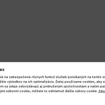
es
e na zabezpečenie rôznych funkcií služieb ponúkaných na tomto w
Dodanie tovaru
žitie výsledkov na ich optimalizáciu. Ďalej používame cookies, aby 
Obchodné podmienky
+4
om sa údaje odovzdávajú aj pridruženým spoločnostiam a našim pa
Ochrana osobných údajov
od:
nými súbormi cookie, môžete tu odmietnuť ďalšie súbory cookie.
Zás
ictvo
Používanie cookies
in
íctvo