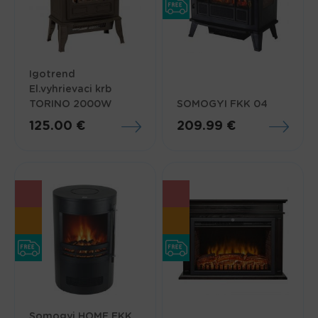
Igotrend
El.vyhrievaci krb
TORINO 2000W
SOMOGYI FKK 04
125.00 €
209.99 €
Somogyi HOME FKK