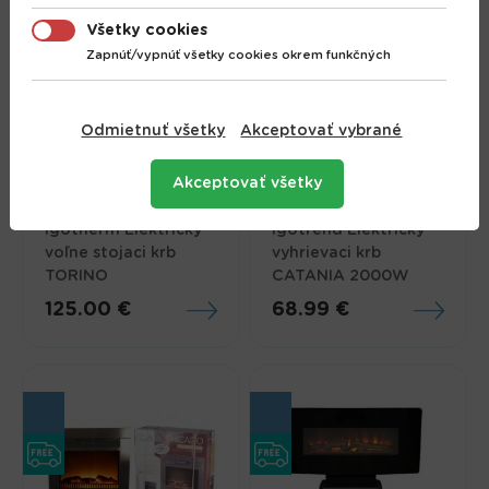
Všetky cookies
Zapnúť/vypnúť všetky cookies okrem funkčných
Odmietnuť všetky
Akceptovať vybrané
Akceptovať všetky
Igotherm Elektrický
Igotrend Elektrický
voľne stojaci krb
vyhrievaci krb
TORINO
CATANIA 2000W
125.00 €
68.99 €