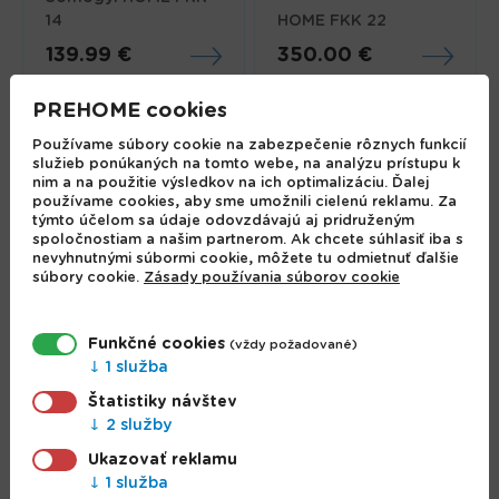
14
HOME FKK 22
139.99 €
350.00 €
PREHOME cookies
Používame súbory cookie na zabezpečenie rôznych funkcií
služieb ponúkaných na tomto webe, na analýzu prístupu k
nim a na použitie výsledkov na ich optimalizáciu. Ďalej
používame cookies, aby sme umožnili cielenú reklamu. Za
týmto účelom sa údaje odovzdávajú aj pridruženým
spoločnostiam a našim partnerom. Ak chcete súhlasiť iba s
nevyhnutnými súbormi cookie, môžete tu odmietnuť ďalšie
súbory cookie.
Zásady používania súborov cookie
Funkčné cookies
(vždy požadované)
Igotherm Lugano,
1 služba
Home FKK 21, Voľne
Elektrický vyhrievaci
stojací elektrický krb
krb
Štatistiky návštev
2 služby
320.00 €
199.95 €
Ukazovať reklamu
1 služba