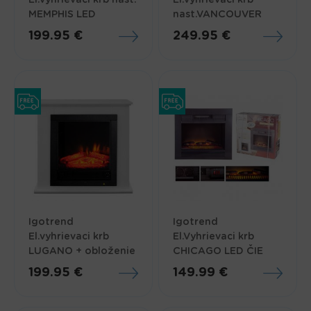
MEMPHIS LED
nast.VANCOUVER
199.95 €
249.95 €
Igotrend
Igotrend
El.vyhrievaci krb
El.Vyhrievaci krb
LUGANO + obloženie
CHICAGO LED ČIE
199.95 €
149.99 €