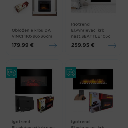
Igotrend
Obloženie krbu DA
El.vyhrievaci krb
VINCI 110x96x36cm
nast.SEATTLE 105c
179.99 €
259.95 €
Igotrend
Igotrend
El.vyhrievaci krb nast.
El.vyhrievaci krb