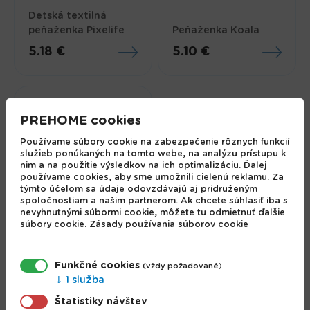
Detská textilná
peňaženka Pixelife
Peňaženka Koala
5.18 €
5.10 €
PREHOME cookies
Používame súbory cookie na zabezpečenie rôznych funkcií
služieb ponúkaných na tomto webe, na analýzu prístupu k
nim a na použitie výsledkov na ich optimalizáciu. Ďalej
používame cookies, aby sme umožnili cielenú reklamu. Za
týmto účelom sa údaje odovzdávajú aj pridruženým
spoločnostiam a našim partnerom. Ak chcete súhlasiť iba s
nevyhnutnými súbormi cookie, môžete tu odmietnuť ďalšie
súbory cookie.
Zásady používania súborov cookie
Peňaženka Gabbys
Dollhouse
Funkčné cookies
(vždy požadované)
8.55 €
1 služba
Štatistiky návštev