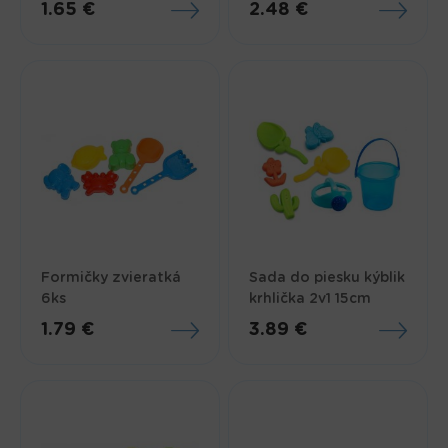
1.65 €
2.48 €
Formičky zvieratká
Sada do piesku kýblik
6ks
krhlička 2v1 15cm
1.79 €
3.89 €