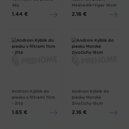
4ks
Medvedík+tiger 16cm
1.44 €
2.16 €
Androni Kýblik do
Androni Kýblik do
piesku s filtrami 11cm
piesku Morské
- žltá
živočíchy 16cm
1.65 €
2.16 €