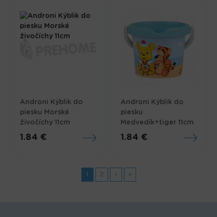
Androni Kýblik do
Androni Kýblik do
piesku Morské
piesku
živočíchy 11cm
Medvedík+tiger 11cm
1.84 €
1.84 €
Stránky
1
2
›
»