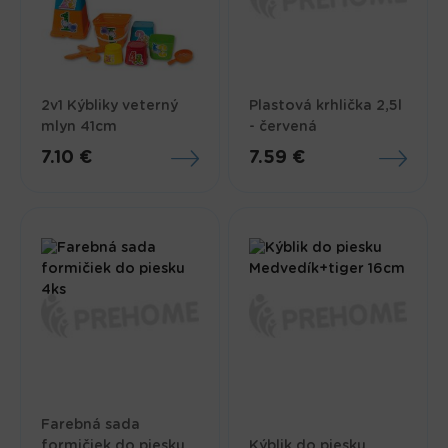
2v1 Kýbliky veterný
Plastová krhlička 2,5l
mlyn 41cm
- červená
7.10 €
7.59 €
Farebná sada
formičiek do piesku
Kýblik do piesku