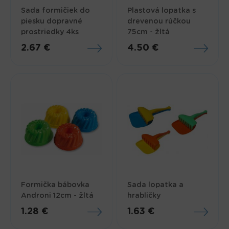
Sada formičiek do
Plastová lopatka s
piesku dopravné
drevenou rúčkou
prostriedky 4ks
75cm - žltá
2.67 €
4.50 €
Formička bábovka
Sada lopatka a
Androni 12cm - žltá
hrabličky
1.28 €
1.63 €