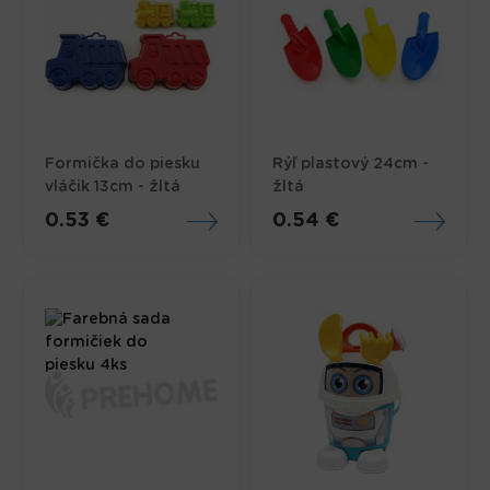
Formička do piesku
Rýľ plastový 24cm -
vláčik 13cm - žltá
žltá
0.53 €
0.54 €