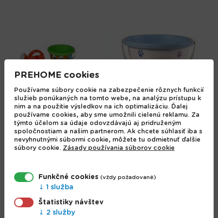
PREHOME cookies
Používame súbory cookie na zabezpečenie rôznych funkcií
služieb ponúkaných na tomto webe, na analýzu prístupu k
nim a na použitie výsledkov na ich optimalizáciu. Ďalej
používame cookies, aby sme umožnili cielenú reklamu. Za
týmto účelom sa údaje odovzdávajú aj pridruženým
Androni Kýblik do
spoločnostiam a našim partnerom. Ak chcete súhlasiť iba s
Androni Sada do
piesku Šteniatko
nevyhnutnými súbormi cookie, môžete tu odmietnuť ďalšie
piesku Bobor 5ks
16cm
súbory cookie.
Zásady používania súborov cookie
5.10 €
2.16 €
Funkčné cookies
(vždy požadované)
1 služba
Štatistiky návštev
2 služby