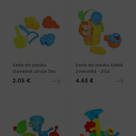
Sada do piesku
Sada do piesku kýblik
stavebné stroje 5ks
zvieratká - žltá
2.05 €
4.63 €