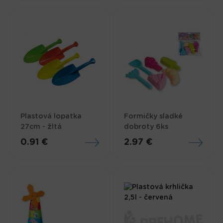
Plastová lopatka
Formičky sladké
27cm - žltá
dobroty 6ks
0.91 €
2.97 €