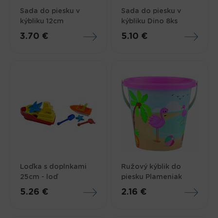
Sada do piesku v
Sada do piesku v
kýbliku 12cm
kýbliku Dino 8ks
3.70 €
5.10 €
Loďka s doplnkami
Ružový kýblik do
25cm - loď
piesku Plameniak
5.26 €
2.16 €