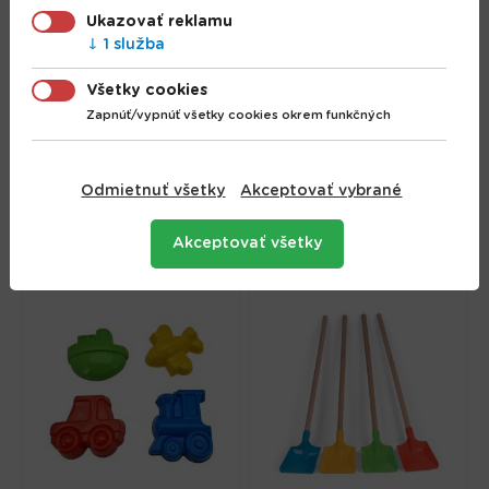
Ukazovať reklamu
1 služba
Všetky cookies
Zapnúť/vypnúť všetky cookies okrem funkčných
Androni Kýblik do
Sada formičiek do
piesku Pes 16cm
piesku zvieratká 4ks
Odmietnuť všetky
Akceptovať vybrané
2.16 €
2.67 €
Akceptovať všetky