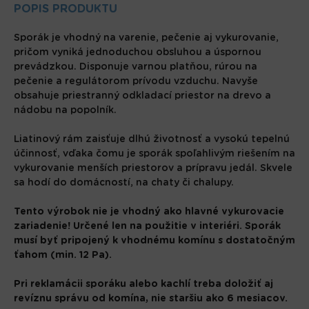
POPIS PRODUKTU
Sporák je vhodný na varenie, pečenie aj vykurovanie,
pričom vyniká jednoduchou obsluhou a úspornou
prevádzkou. Disponuje varnou platňou, rúrou na
pečenie a regulátorom prívodu vzduchu. Navyše
obsahuje priestranný odkladací priestor na drevo a
nádobu na popolník.
Liatinový rám zaisťuje dlhú životnosť a vysokú tepelnú
účinnosť, vďaka čomu je sporák spoľahlivým riešením na
vykurovanie menších priestorov a prípravu jedál. Skvele
sa hodí do domácností, na chaty či chalupy.
Tento výrobok nie je vhodný ako hlavné vykurovacie
zariadenie! Určené len na použitie v interiéri. Sporák
musí byť pripojený k vhodnému komínu s dostatočným
ťahom (min. 12 Pa).
Pri reklamácii sporáku alebo kachlí treba doložiť aj
revíznu správu od komína, nie staršiu ako 6 mesiacov.