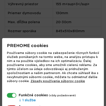
Výhrevný priestor
155 m<sup>3</sup>
Priemer dymovodu
130mm
Max. dĺĺžka polena
20-30cm
Rozmer sporáka
845x510x810mm
ODPORÚČANÉ PRODUKTY
PREHOME cookies
Používame súbory cookie na zabezpečenie rôznych funkcií
služieb ponúkaných na tomto webe, na analýzu prístupu k
nim a na použitie výsledkov na ich optimalizáciu. Ďalej
používame cookies, aby sme umožnili cielenú reklamu. Za
týmto účelom sa údaje odovzdávajú aj pridruženým
spoločnostiam a našim partnerom. Ak chcete súhlasiť iba s
nevyhnutnými súbormi cookie, môžete tu odmietnuť ďalšie
súbory cookie.
Zásady používania súborov cookie
Funkčné cookies
(vždy požadované)
1 služba
Kachle Pro LAVA