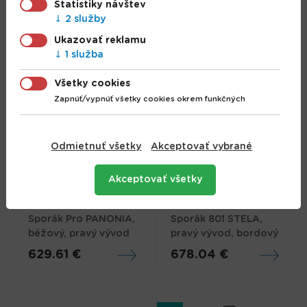
Kachle Thalia Pella S,
Ceramic, mocca, 6,5
Štatistiky návštev
béžové, 5,4 kW
kW, 120 mm
2 služby
290.59 €
222.79 €
Ukazovať reklamu
1 služba
Všetky cookies
Zapnúť/vypnúť všetky cookies okrem funkčných
Odmietnuť všetky
Akceptovať vybrané
Akceptovať všetky
Sporák Pro PANONIA,
Sporák 801 STELA,
béžový, pravý vývod
pravý vývod, bordový
629.61 €
678.04 €