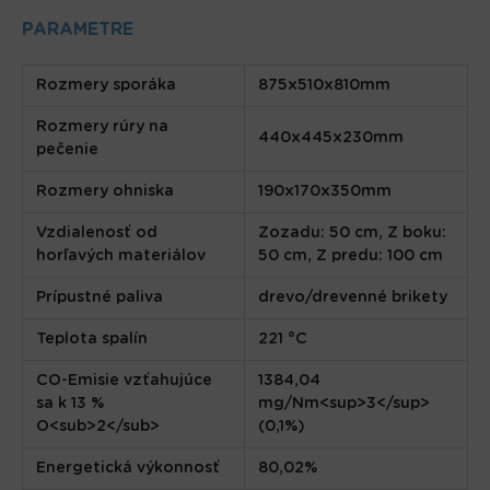
PARAMETRE
Rozmery sporáka
875x510x810mm
Rozmery rúry na
440x445x230mm
pečenie
Rozmery ohniska
190x170x350mm
Vzdialenosť od
Zozadu: 50 cm, Z boku:
horľavých materiálov
50 cm, Z predu: 100 cm
Prípustné paliva
drevo/drevenné brikety
Teplota spalín
221 °C
CO-Emisie vzťahujúce
1384,04
sa k 13 %
mg/Nm<sup>3</sup>
O<sub>2</sub>
(0,1%)
Energetická výkonnosť
80,02%