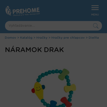
Jump
to
navigation
MENU
Domov
>
Katalóg
>
Hračky
>
Hračky pre chlapcov
>
Dielňa
Nachádzate
Back
NÁRAMOK DRAK
to
sa
top
tu