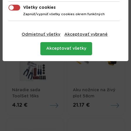
svietnik
Vŕtačka s okuliarmi
Všetky cookies
1.73 €
13.76 €
Zapnúť/vypnúť všetky cookies okrem funkčných
Odmietnuť všetky
Akceptovať vybrané
Akceptovať všetky
Náradie sada
Aku nožnice na živý
ToolSet 16ks
plot 58cm
4.12 €
21.17 €