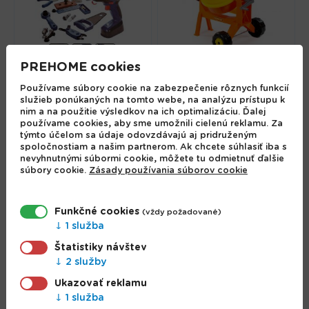
PREHOME cookies
Súprava náradia pre
Používame súbory cookie na zabezpečenie rôznych funkcií
služieb ponúkaných na tomto webe, na analýzu prístupu k
deti Fun Tools 15ks
Polesie Miešačka Mini
nim a na použitie výsledkov na ich optimalizáciu. Ďalej
18.05 €
7.50 €
používame cookies, aby sme umožnili cielenú reklamu. Za
týmto účelom sa údaje odovzdávajú aj pridruženým
spoločnostiam a našim partnerom. Ak chcete súhlasiť iba s
nevyhnutnými súbormi cookie, môžete tu odmietnuť ďalšie
súbory cookie.
Zásady používania súborov cookie
Funkčné cookies
(vždy požadované)
1 služba
Štatistiky návštev
2 služby
Ukazovať reklamu
1 služba
Narodeninový