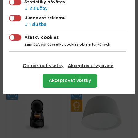
Štatistiky návštev
2 služby
Ukazovať reklamu
1 služba
Všetky cookies
Prenosná elektrická
Zapnúť/vypnúť všetky cookies okrem funkčných
Valcové LED svietidlo
dvojplatnička, 1500
17W 4000K
W 1000 W
Odmietnuť všetky
Akceptovať vybrané
43.90 €
29.99 €
Akceptovať všetky