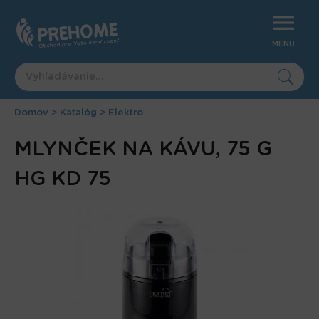
Jump
to
navigation
MENU
Domov
>
Katalóg
>
Elektro
Nachádzate
Back
MLYNČEK NA KÁVU, 75 G
to
sa
top
tu
HG KD 75