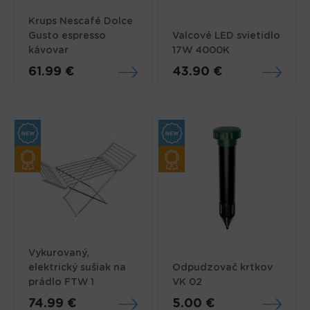
Krups Nescafé Dolce
Gusto espresso
Valcové LED svietidlo
kávovar
17W 4000K
61.99 €
43.90 €
Vykurovaný,
elektrický sušiak na
Odpudzovač krtkov
prádlo FTW 1
VK 02
74.99 €
5.00 €