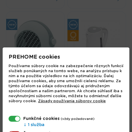
PREHOME cookies
Používame súbory cookie na zabezpečenie rôznych funkcií
služieb ponúkaných na tomto webe, na analýzu prístupu k
HOME FK 37/GY,
Rýchlovarná kanvica,
nim a na použitie výsledkov na ich optimalizáciu. Ďalej
používame cookies, aby sme umožnili cielenú reklamu. Za
Teplovzdušný, stolný
2000 W, 1,2 L HG VF
týmto účelom sa údaje odovzdávajú aj pridruženým
ventilátor
05
spoločnostiam a našim partnerom. Ak chcete súhlasiť iba s
nevyhnutnými súbormi cookie, môžete tu odmietnuť ďalšie
16.10 €
15.99 €
súbory cookie.
Zásady používania súborov cookie
Funkčné cookies
(vždy požadované)
1 služba