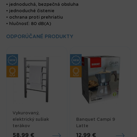
• jednoduchá, bezpečná obsluha
• jednoduché čistenie
• ochrana proti prehriatiu
• hlučnosť: 80 dB(A)
ODPORÚČANÉ PRODUKTY
Vykurovaný,
elektrický sušiak
Banquet Campi 9
terákov
Latte
58.99 €
12.99 €