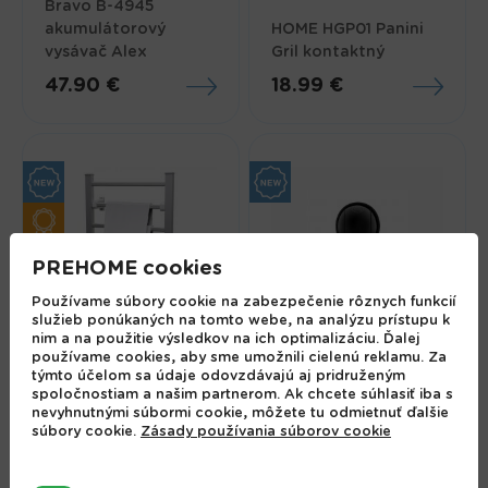
Bravo B-4945
akumulátorový
HOME HGP01 Panini
vysávač Alex
Gril kontaktný
47.90 €
18.99 €
PREHOME cookies
Používame súbory cookie na zabezpečenie rôznych funkcií
služieb ponúkaných na tomto webe, na analýzu prístupu k
nim a na použitie výsledkov na ich optimalizáciu. Ďalej
používame cookies, aby sme umožnili cielenú reklamu. Za
Vykurovaný,
Krups Nescafé Dolce
týmto účelom sa údaje odovzdávajú aj pridruženým
elektrický sušiak
Gusto espresso
spoločnostiam a našim partnerom. Ak chcete súhlasiť iba s
nevyhnutnými súbormi cookie, môžete tu odmietnuť ďalšie
terákov
kávovar
súbory cookie.
Zásady používania súborov cookie
58.99 €
61.99 €