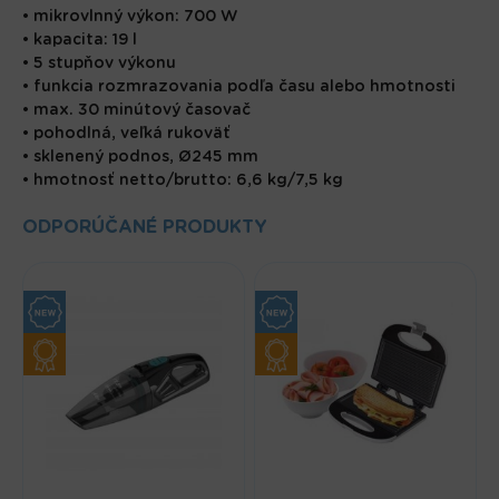
• mikrovlnný výkon: 700 W
• kapacita: 19 l
• 5 stupňov výkonu
• funkcia rozmrazovania podľa času alebo hmotnosti
• max. 30 minútový časovač
• pohodlná, veľká rukoväť
• sklenený podnos, Ø245 mm
• hmotnosť netto/brutto: 6,6 kg/7,5 kg
ODPORÚČANÉ PRODUKTY