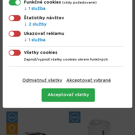
Funkčné cookies
(vždy požadované)
1 služba
Štatistiky návštev
2 služby
Ukazovať reklamu
1 služba
Všetky cookies
Zapnúť/vypnúť všetky cookies okrem funkčných
Rýchlovarná kanvica,
2000 W, 1,2 L HG VF
Stolný ventilátor, 30
Odmietnuť všetky
Akceptovať vybrané
05
cm, 40 W, biela farba
15.99 €
17.99 €
Akceptovať všetky