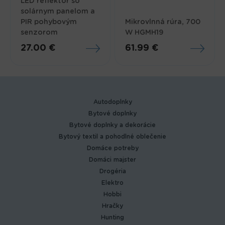
LED reflektor so
solárnym panelom a
PIR pohybovým
Mikrovlnná rúra, 700
senzorom
W HGMH19
27.00 €
61.99 €
Autodoplnky
Bytové doplnky
Bytové doplnky a dekorácie
Bytový textil a pohodlné oblečenie
Domáce potreby
Domáci majster
Drogéria
Elektro
Hobbi
Hračky
Hunting