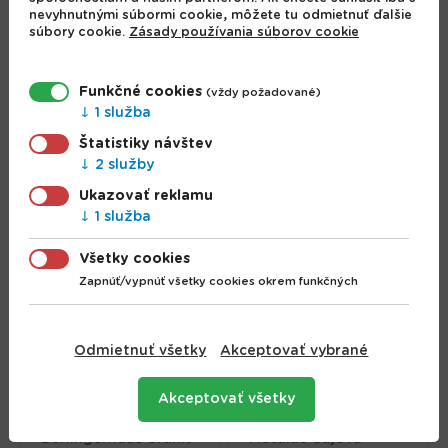
nevyhnutnými súbormi cookie, môžete tu odmietnuť ďalšie
súbory cookie.
Zásady používania súborov cookie
BLAUMANN
Funkčné cookies
(vždy požadované)
GOURMET 3115,
1 služba
Metalac Hrniec s
Hrncová súprava 8d
Štatistiky návštev
pokrievkou 18cm, 3L
nerez
2 služby
19.99 €
99.95 €
Ukazovať reklamu
1 služba
Všetky cookies
Zapnúť/vypnúť všetky cookies okrem funkčných
Odmietnuť všetky
Akceptovať vybrané
Akceptovať všetky
Berlingerhaus Granit
Metalac Čajová