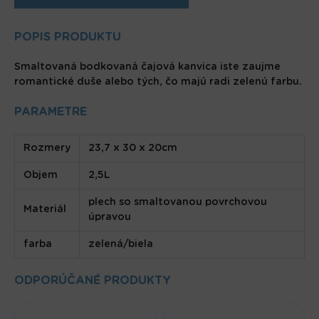
POPIS PRODUKTU
Smaltovaná bodkovaná čajová kanvica iste zaujme
romantické duše alebo tých, čo majú radi zelenú farbu.
PARAMETRE
Rozmery
23,7 x 30 x 20cm
Objem
2,5L
plech so smaltovanou povrchovou
Materiál
úpravou
farba
zelená/biela
ODPORÚČANÉ PRODUKTY