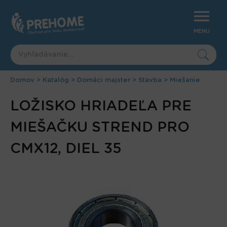
Jump
to
navigation
MENU
Domov
>
Katalóg
>
Domáci majster
>
Stavba
>
Miešanie
Nachádzate
Back
LOŽISKO HRIADEĽA PRE
to
sa
top
tu
MIEŠAČKU STREND PRO
CMX12, DIEL 35