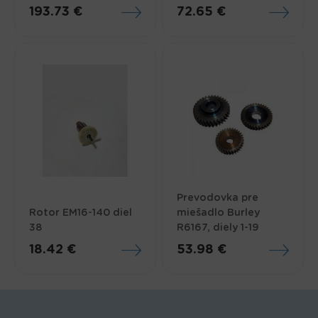
193.73 €
72.65 €
Prevodovka pre
Rotor EM16-140 diel
miešadlo Burley
38
R6167, diely 1-19
18.42 €
53.98 €