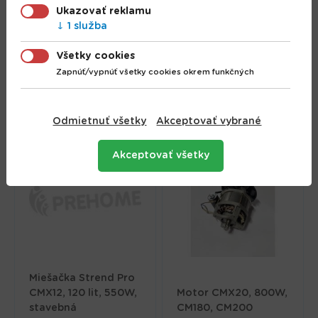
Miešadlo Worcraft
Ukazovať reklamu
CMX-S20LiB
1 služba
ShareSYS, 20V Li-Ion,
Vypínač R6302C, diel
M14, bezuhlíkové, 2-
Všetky cookies
27
rýchlostné
Zapnúť/vypnúť všetky cookies okrem funkčných
7.05 €
111.20 €
Odmietnuť všetky
Akceptovať vybrané
Akceptovať všetky
Miešačka Strend Pro
CMX12, 120 lit, 550W,
Motor CMX20, 800W,
stavebná
CM180, CM200