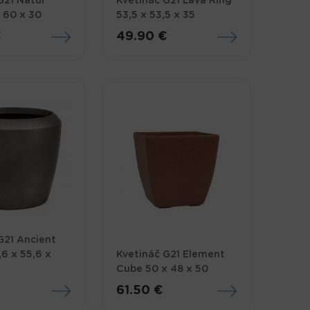
G21 Natur
Kvetináč G21 Lava Ring
 60 x 30
53,5 x 53,5 x 35
€
49.90 €
G21 Ancient
6 x 55,6 x
Kvetináč G21 Element
Cube 50 x 48 x 50
€
61.50 €