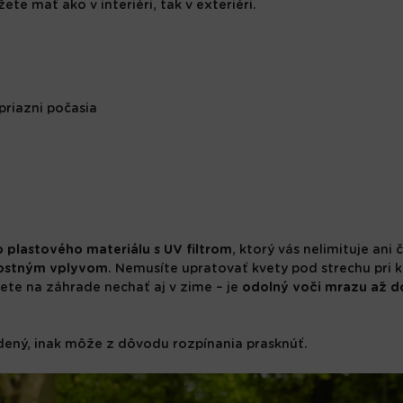
ete mať ako v interiéri, tak v exteriéri.
epriazni počasia
 plastového materiálu s UV filtrom
, ktorý vás nelimituje ani
nostným vplyvom
. Nemusíte upratovať kvety pod strechu pri k
te na záhrade nechať aj v zime – je
odolný voči mrazu až do
ený, inak môže z dôvodu rozpínania prasknúť.