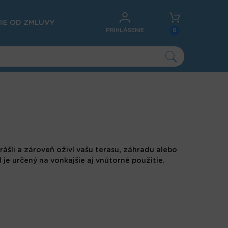
IE OD ZMLUVY
PRIHLÁSENIE
0
krášli a zároveň oživí vašu terasu, záhradu alebo
 je určený na vonkajšie aj vnútorné použitie.