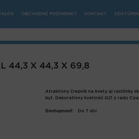
TALÓG
OBCHODNÉ PODMIENKY
KONTAKT
ODSTÚPEN
 44,3 X 44,3 X 69,8
Atraktívny črepník na kvety aj rastlinky s
byt. Dekoratívny kvetináč G21 z radu Coal
Dostupnosť:
Do 7 dní