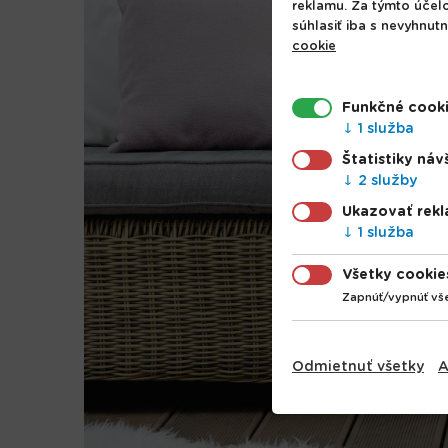
reklamu. Za týmto účel
súhlasiť iba s nevyhnut
cookie
Funkčné cook
1 služba
Štatistiky náv
2 služby
Ukazovať rek
1 služba
Všetky cookie
Zapnúť/vypnúť vš
Odmietnuť všetky
A