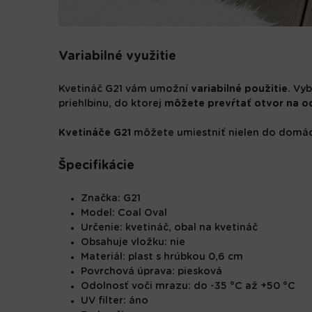
Variabilné využitie
Kvetináč G21 vám umožní
variabilné použitie
. Vy
priehlbinu, do ktorej
môžete prevŕtať otvor na o
Kvetináče G21
môžete umiestniť nielen do domácno
Špecifikácie
Značka: G21
Model: Coal Oval
Určenie: kvetináč, obal na kvetináč
Obsahuje vložku: nie
Materiál: plast s hrúbkou 0,6 cm
Povrchová úprava: piesková
Odolnosť voči mrazu: do -35 °C až +50 °C
UV filter: áno