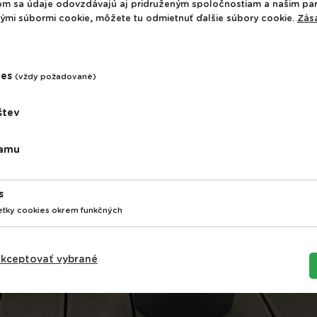
om sa údaje odovzdávajú aj pridruženým spoločnostiam a našim pa
nými súbormi cookie, môžete tu odmietnuť ďalšie súbory cookie.
Zás
ies
(vždy požadované)
štev
lamu
s
etky cookies okrem funkčných
kceptovať vybrané