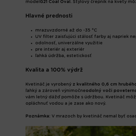
model
G21 Coal Oval
. Štýlový črepník na kvety môž
Hlavné prednosti
mrazuvzdorné až do -35 °C
UV filter zaisťujúci stálosť farby aj napriek n
odolnosť, univerzálne využitie
pre interiér aj exteriér
ľahká údržba, estetickosť
Kvalita a 100% výdrž
Kvetináč je vyrobený
z kvalitného 0,6 cm hrubého
ľahký a zároveň výnimočne
odolný voči poveter
vám letný dážď pomôže s údržbou. Kvetináč môže
opláchnuť vodou a je zase ako nový.
Poznámka:
V mrazoch by kvetináč nemal byť osad