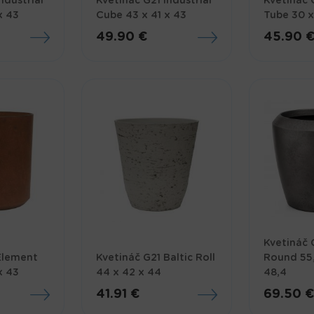
ndustrial
Kvetináč G21 Industrial
Kvetináč 
x 43
Cube 43 x 41 x 43
Tube 30 x
49.90 €
45.90 
Kvetináč 
Element
Kvetináč G21 Baltic Roll
Round 55,
x 43
44 x 42 x 44
48,4
41.91 €
69.50 