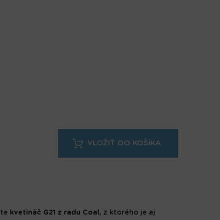
rte
kvetináč G21 z radu Coal,
z ktorého je aj