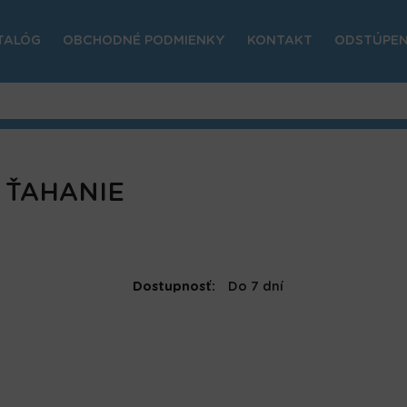
TALÓG
OBCHODNÉ PODMIENKY
KONTAKT
ODSTÚPEN
 ŤAHANIE
Dostupnosť:
Do 7 dní