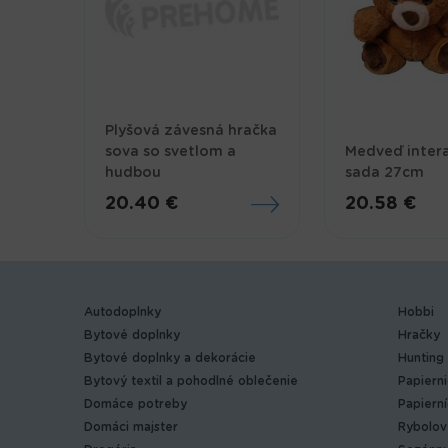
Plyšová závesná hračka
sova so svetlom a
Medveď intera
hudbou
sada 27cm
20.40 €
20.58 €
Autodoplnky
Hobbi
Bytové doplnky
Hračky
Bytové doplnky a dekorácie
Hunting
Bytový textil a pohodlné oblečenie
Papiern
Domáce potreby
Papiern
Domáci majster
Rybolov