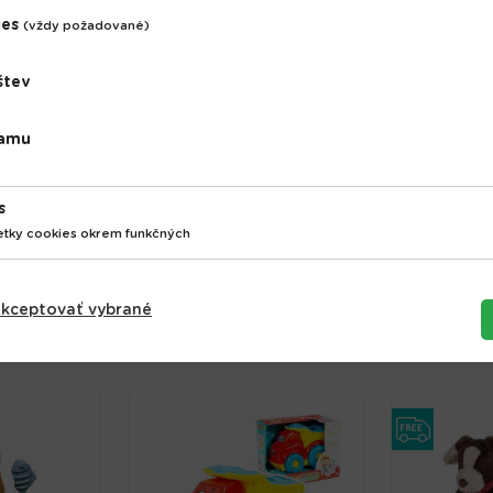
ies
(vždy požadované)
štev
lamu
s
Plyšový s
etky cookies okrem funkčných
vny sada
jednorož
Auto odťahovka
PlayTo
kceptovať vybrané
3.99 €
34.58 €