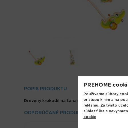
PREHOME cooki
POPIS PRODUKTU
Používame súbory cooki
prístupu k nim a na pou
Drevený krokodíl na ťahanie, má rozmer 49x10x19c
reklamu. Za týmto účel
súhlasiť iba s nevyhnut
ODPORÚČANÉ PRODUKTY
cookie