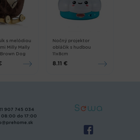
sík s melódiou
Nočný projektor
mi Milly Mally
obláčik s hudbou
s Brown Dog
11x8cm
€
8.11 €
21 907 745 034
 08:00 do 17:00
fo@prehome.sk