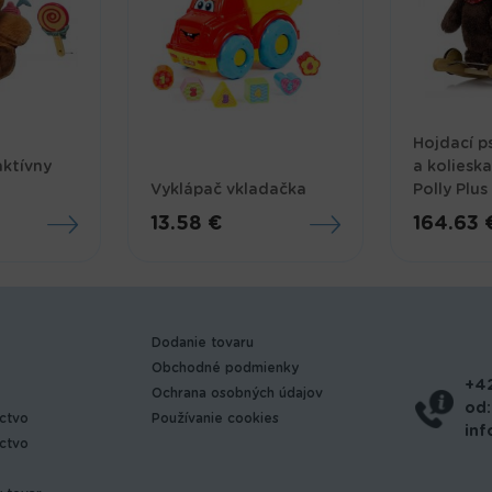
Hojdací p
ktívny
a kolieska
Vyklápač vkladačka
Polly Plu
13.58 €
164.63 
Dodanie tovaru
Obchodné podmienky
+4
Ochrana osobných údajov
od:
ictvo
Používanie cookies
in
íctvo