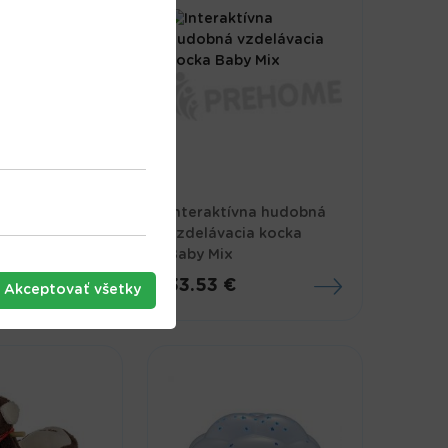
kákací
Interaktívna hudobná
ec so zvukom
vzdelávacia kocka
Baby Mix
33.53 €
Akceptovať všetky