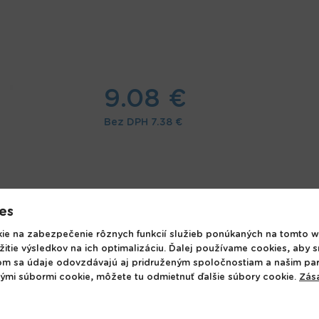
9.08 €
Bez DPH
7.38 €
es
e na zabezpečenie rôznych funkcií služieb ponúkaných na tomto w
žitie výsledkov na ich optimalizáciu. Ďalej používame cookies, aby 
m. Cena je za 1 kus. Vhodné pre deti 3+.
om sa údaje odovzdávajú aj pridruženým spoločnostiam a našim pa
nými súbormi cookie, môžete tu odmietnuť ďalšie súbory cookie.
Zás