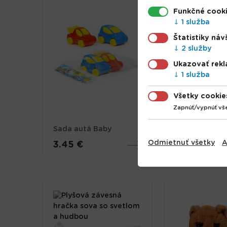
Funkčné cook
1 služba
Štatistiky náv
2 služby
Ukazovať rek
1 služba
Všetky cookie
Zapnúť/vypnúť vš
Pes interaktí
Sada autá Baby
24cm
Odmietnuť všetky
A
3.45 €
27.29 €