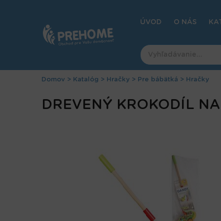
Jump
to
ÚVOD
O NÁS
KA
navigation
Domov
>
Katalóg
>
Hračky
>
Pre bábätká
>
Hračky
Nachádzate
Back
DREVENÝ KROKODÍL NA
to
sa
top
tu