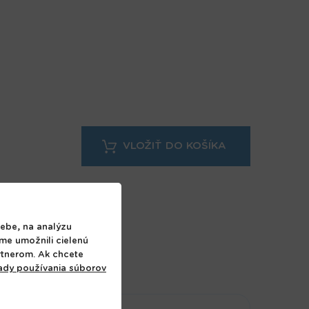
ebe, na analýzu
sme umožnili cielenú
rtnerom. Ak chcete
ady používania súborov