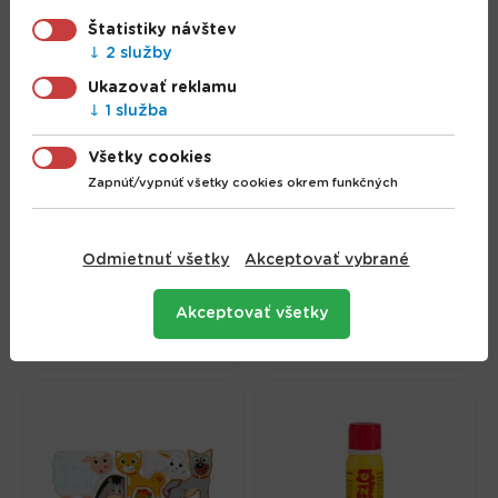
Štatistiky návštev
2 služby
Ukazovať reklamu
1 služba
Všetky cookies
Trefl Prime Puzzle
Zapnúť/vypnúť všetky cookies okrem funkčných
1000 UFT -
Panoráma mesta:
Penové mäkké
Westminsterský
Odmietnuť všetky
Akceptovať vybrané
puzzle bloky Mesto
palác, Londýn,
60x60cm/4kusy
Anglicko
Akceptovať všetky
24.31 €
7.04 €