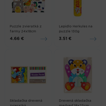
Puzzle zvieratká z
Lepidlo Herkules na
farmy 24x18cm
puzzle 130g
4.66 €
3.51 €
Skladačka drevená
Drevená skladačka
zvieratká
medveď 18x23cm