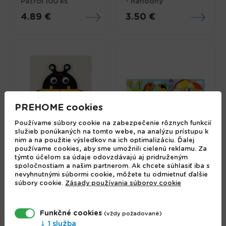
Patrol 100 ks
- náhodný
4.89 €
3.50 €
PREHOME cookies
Používame súbory cookie na zabezpečenie rôznych funkcií
služieb ponúkaných na tomto webe, na analýzu prístupu k
nim a na použitie výsledkov na ich optimalizáciu. Ďalej
používame cookies, aby sme umožnili cielenú reklamu. Za
Drevená skladačka
Skladačka puzzle
týmto účelom sa údaje odovzdávajú aj pridruženým
lienka 18x23cm
drevené farma
spoločnostiam a našim partnerom. Ak chcete súhlasiť iba s
6.29 €
8.88 €
nevyhnutnými súbormi cookie, môžete tu odmietnuť ďalšie
súbory cookie.
Zásady používania súborov cookie
Funkčné cookies
(vždy požadované)
1 služba